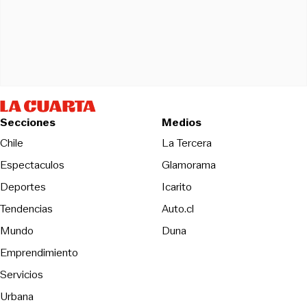
Secciones
Medios
Opens in new wind
Chile
La Tercera
Espectaculos
Glamorama
Opens in new window
Deportes
Icarito
Opens in new window
Tendencias
Auto.cl
Opens in new window
Mundo
Duna
Emprendimiento
Servicios
Urbana