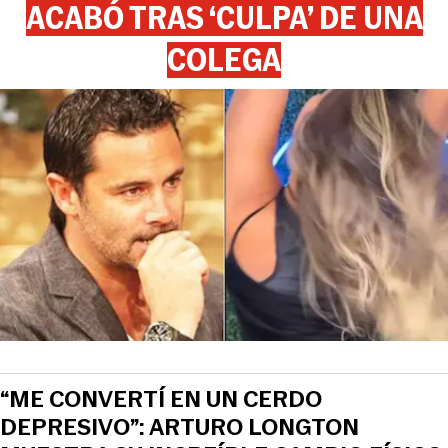
ACABÓ TRAS ‘CULPA’ DE UNA
COLEGA
“ME CONVERTÍ EN UN CERDO
DEPRESIVO”: ARTURO LONGTON