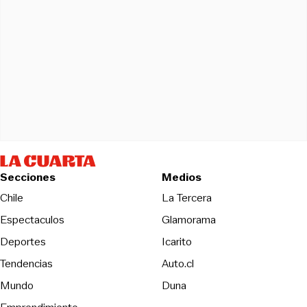
Secciones
Medios
Opens in new wind
Chile
La Tercera
Espectaculos
Glamorama
Opens in new window
Deportes
Icarito
Opens in new window
Tendencias
Auto.cl
Opens in new window
Mundo
Duna