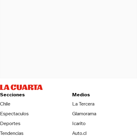
Secciones
Medios
Opens in new wind
Chile
La Tercera
Espectaculos
Glamorama
Opens in new window
Deportes
Icarito
Opens in new window
Tendencias
Auto.cl