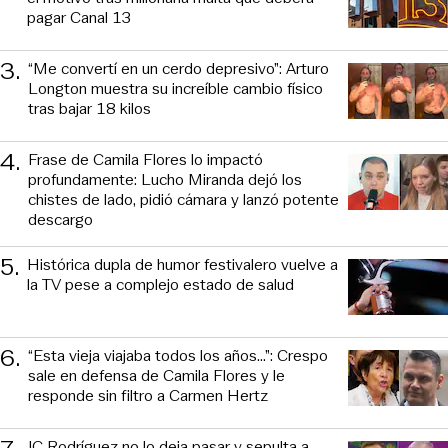
pagar Canal 13
3
.
“Me convertí en un cerdo depresivo”: Arturo
Longton muestra su increíble cambio físico
tras bajar 18 kilos
4
.
Frase de Camila Flores lo impactó
profundamente: Lucho Miranda dejó los
chistes de lado, pidió cámara y lanzó potente
descargo
5
.
Histórica dupla de humor festivalero vuelve a
la TV pese a complejo estado de salud
6
.
“Esta vieja viajaba todos los años...”: Crespo
sale en defensa de Camila Flores y le
responde sin filtro a Carmen Hertz
JC Rodríguez no lo deja pasar y sepulta a