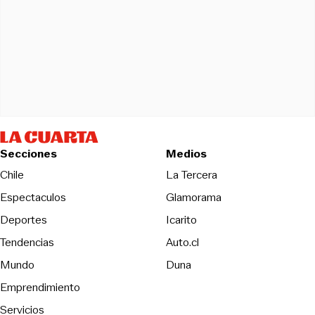
Secciones
Medios
Opens in new wind
Chile
La Tercera
Espectaculos
Glamorama
Opens in new window
Deportes
Icarito
Opens in new window
Tendencias
Auto.cl
Opens in new window
Mundo
Duna
Emprendimiento
Servicios