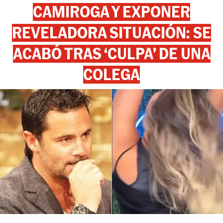
CAMIROGA Y EXPONER
REVELADORA SITUACIÓN: SE
ACABÓ TRAS ‘CULPA’ DE UNA
COLEGA