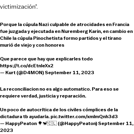
victimización”.
Porque la cúpula Nazi culpable de atrocidades en Francia
fue juzgada y ejecutada en Nuremberg Karin, en cambio en
Chile la cúpula Pinochetista formo partidos y el tirano
murió de viejo y con honores
Que parece que hay que explicarles todo
https://t.co/dcEtnleXx2
— Kurt (@D4MON)
September 11, 2023
La reconciliacion no es algo automatico. Para eso se
requiere verdad, justicia y reparación.
Un poco de autocrítica de los civiles cómplices de la
dictadura tb ayudaría.
pic.twitter.com/xmlmQnh3d3
— HappyPeaton 🌳🐒🇨🇱 (@HappyPeaton)
September 11,
2023