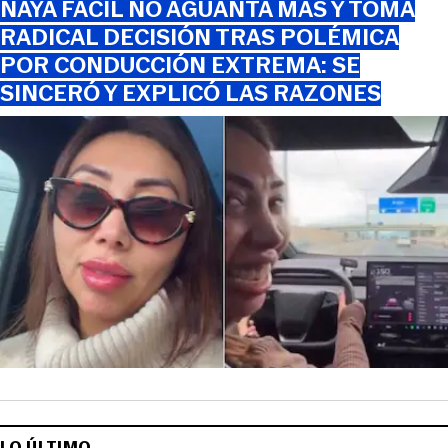
NAYA FÁCIL NO AGUANTA MÁS Y TOMA
RADICAL DECISIÓN TRAS POLÉMICA
POR CONDUCCIÓN EXTREMA: SE
SINCERÓ Y EXPLICÓ LAS RAZONES
LO ÚLTIMO