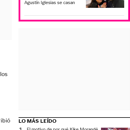
Agustín Iglesias se casan
los
ribió
LO MÁS LEÍDO
1
.
El motivo de por qué Kike Morandé