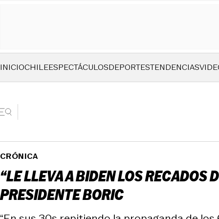
INICIO
CHILE
ESPECTÁCULOS
DEPORTES
TENDENCIAS
VIDE
CRÓNICA
“LE LLEVA A BIDEN LOS RECADOS
PRESIDENTE BORIC
“En sus 30s repitiendo la propaganda de los