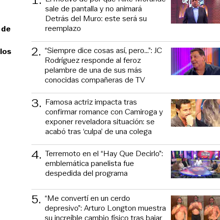
sale de pantalla y no animará
Detrás del Muro: este será su
reemplazo
 de
2
.
“Siempre dice cosas así, pero...”: JC
 los
Rodríguez responde al feroz
pelambre de una de sus más
conocidas compañeras de TV
3
.
Famosa actriz impacta tras
confirmar romance con Camiroga y
exponer reveladora situación: se
acabó tras ‘culpa’ de una colega
4
.
Terremoto en el “Hay Que Decirlo”:
emblemática panelista fue
despedida del programa
5
.
“Me convertí en un cerdo
depresivo”: Arturo Longton muestra
su increíble cambio físico tras bajar