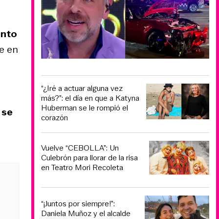
ento
te en
“¿Iré a actuar alguna vez
más?”: el día en que a Katyna
Huberman se le rompió el
 se
corazón
Vuelve “CEBOLLA”: Un
Culebrón para llorar de la risa
en Teatro Mori Recoleta
“¡Juntos por siempre!”:
Daniela Muñoz y el alcalde