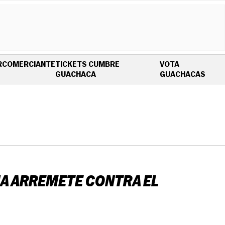
R
COMERCIANTE
TICKETS CUMBRE
VOTA
OPENS IN NEW WINDOW
OPEN
GUACHACA
GUACHACAS
ANA ARREMETE CONTRA EL