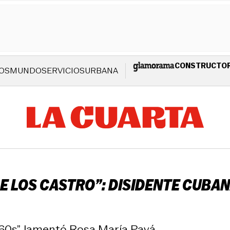
CONSTRUCTO
OS
MUNDO
SERVICIOS
URBANA
 DE LOS CASTRO”: DISIDENTE CUB
 60s”, lamentó Rosa María Payá.