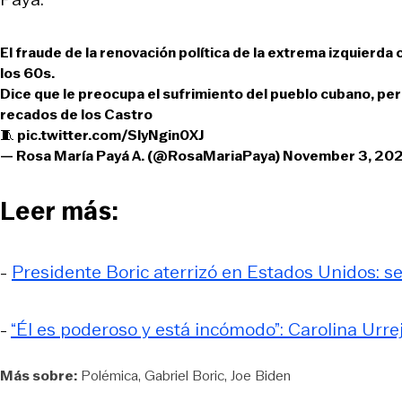
El fraude de la renovación política de la extrema izquierda c
los 60s.
Dice que le preocupa el sufrimiento del pueblo cubano, pero
recados de los Castro
🧵
pic.twitter.com/SlyNgin0XJ
— Rosa María Payá A. (@RosaMariaPaya)
November 3, 20
Leer más:
-
Presidente Boric aterrizó en Estados Unidos: se
-
“Él es poderoso y está incómodo”: Carolina Urrej
Más sobre:
Polémica
Gabriel Boric
Joe Biden