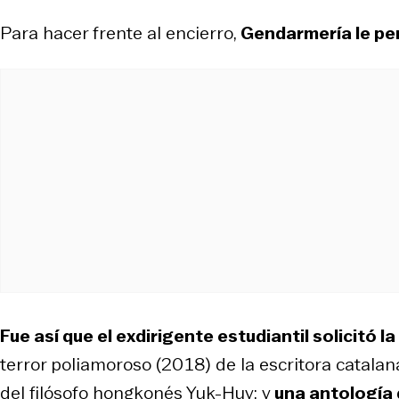
Para hacer frente al encierro,
Gendarmería le per
Fue así que el exdirigente estudiantil solicitó l
terror poliamoroso
(2018) de la escritora catalana
del filósofo hongkonés Yuk-Huy; y
una antología 