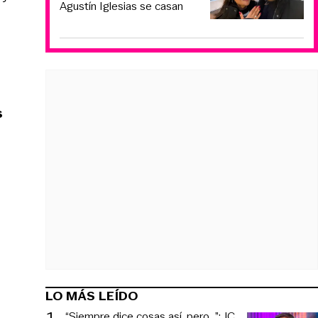
Agustín Iglesias se casan
s
LO MÁS LEÍDO
1
.
“Siempre dice cosas así, pero...”: JC