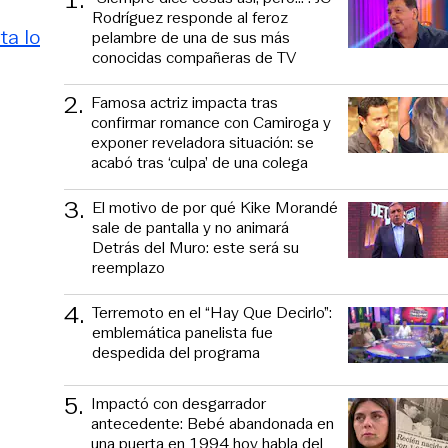
Rodríguez responde al feroz
ta lo
pelambre de una de sus más
conocidas compañeras de TV
2
.
Famosa actriz impacta tras
confirmar romance con Camiroga y
exponer reveladora situación: se
acabó tras ‘culpa’ de una colega
3
.
El motivo de por qué Kike Morandé
sale de pantalla y no animará
Detrás del Muro: este será su
reemplazo
4
.
Terremoto en el “Hay Que Decirlo”:
emblemática panelista fue
despedida del programa
5
.
Impactó con desgarrador
antecedente: Bebé abandonada en
una puerta en 1994 hoy habla del