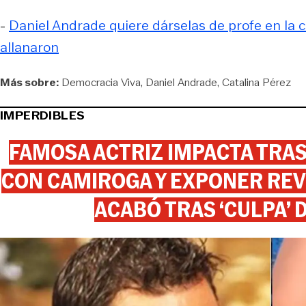
-
Daniel Andrade quiere dárselas de profe en la cá
allanaron
Más sobre:
Democracia Viva
Daniel Andrade
Catalina Pérez
IMPERDIBLES
FAMOSA ACTRIZ IMPACTA TR
CON CAMIROGA Y EXPONER REV
ACABÓ TRAS ‘CULPA’ 