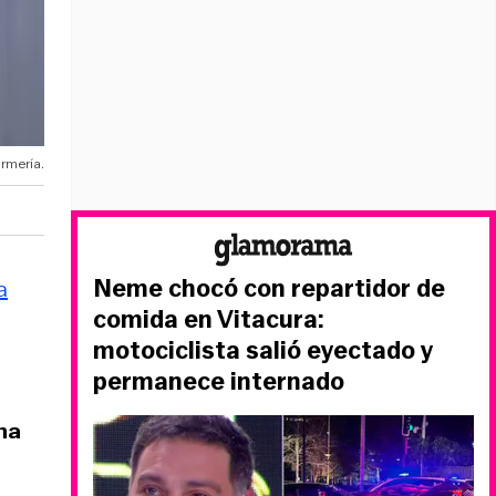
rmería.
Neme chocó con repartidor de
a
comida en Vitacura:
motociclista salió eyectado y
permanece internado
e
na