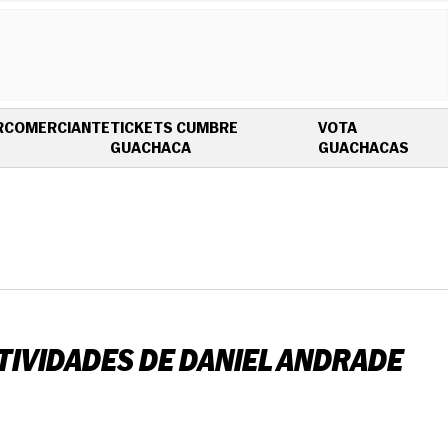
R
COMERCIANTE
TICKETS CUMBRE
VOTA
OPENS IN NEW WINDOW
OPEN
GUACHACA
GUACHACAS
TIVIDADES DE DANIEL ANDRADE