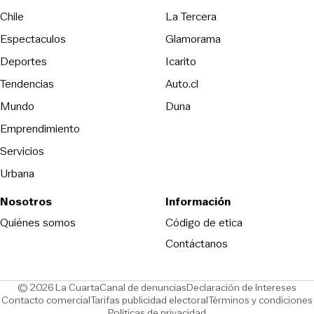
Opens in new wind
Chile
La Tercera
Espectaculos
Glamorama
Opens in new window
Deportes
Icarito
Opens in new window
Tendencias
Auto.cl
Opens in new window
Mundo
Duna
Emprendimiento
Servicios
Urbana
Nosotros
Información
Opens in new
Quiénes somos
Código de etica
Contáctanos
Opens in new window
Ope
© 2026 La Cuarta
Canal de denuncias
Declaración de Intereses
Opens in new window
Opens in new window
Contacto comercial
Tarifas publicidad electoral
Términos y condiciones
Políticas de privacidad