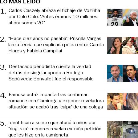
LO MÁS LEÍDO
1
.
Carlos Caszely abraza el fichaje de Vozinha
por Colo Colo: “Antes éramos 10 millones,
ahora somos 20”
2
.
“Hace diez años no pasaba”: Priscilla Vargas
lanza teoría que explicaría pelea entre Camila
Flores y Fabiola Campillai
3
.
Destacado periodista cuenta la verdad
detrás de singular apodo a Rodrigo
Sepúlveda: Bonvallet fue el responsable
4
.
Famosa actriz impacta tras confirmar
romance con Camiroga y exponer reveladora
situación: se acabó tras ‘culpa’ de una colega
5
.
Identifican a sujeto que atacó a niños por
“ring, raja”: menores revelan extraña petición
que les hizo en la camioneta