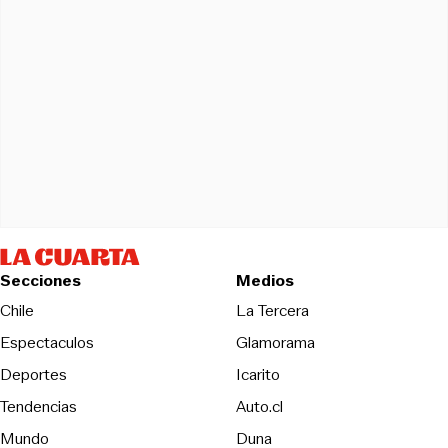
Secciones
Medios
Opens in new wind
Chile
La Tercera
Espectaculos
Glamorama
Opens in new window
Deportes
Icarito
Opens in new window
Tendencias
Auto.cl
Opens in new window
Mundo
Duna