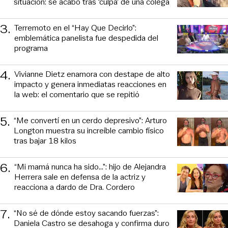
situación: se acabó tras ‘culpa’ de una colega
3
.
Terremoto en el “Hay Que Decirlo”:
emblemática panelista fue despedida del
programa
4
.
Vivianne Dietz enamora con destape de alto
impacto y genera inmediatas reacciones en
la web: el comentario que se repitió
5
.
“Me convertí en un cerdo depresivo”: Arturo
Longton muestra su increíble cambio físico
tras bajar 18 kilos
6
.
“Mi mamá nunca ha sido...”: hijo de Alejandra
Herrera sale en defensa de la actriz y
reacciona a dardo de Dra. Cordero
7
.
“No sé de dónde estoy sacando fuerzas”:
Daniela Castro se desahoga y confirma duro