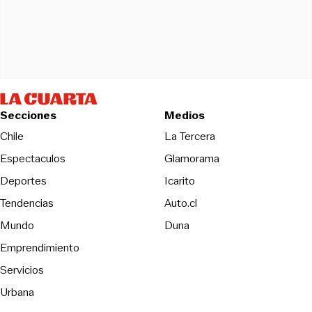
Secciones
Medios
Opens in new wind
Chile
La Tercera
Espectaculos
Glamorama
Opens in new window
Deportes
Icarito
Opens in new window
Tendencias
Auto.cl
Opens in new window
Mundo
Duna
Emprendimiento
Servicios
Urbana