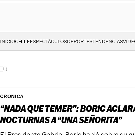
INICIO
CHILE
ESPECTÁCULOS
DEPORTES
TENDENCIAS
VIDE
CRÓNICA
“NADA QUE TEMER”: BORIC ACLAR
NOCTURNAS A “UNA SEÑORITA”
El Presidente Gabriel Boric habló sobre su q