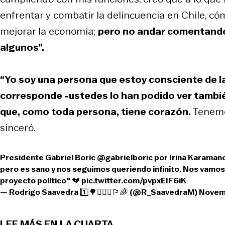
enfrentar y combatir la delincuencia en Chile, có
mejorar la economía;
pero no andar comentando 
algunos”.
“Yo soy una persona que estoy consciente de l
corresponde -ustedes lo han podido ver tambi
que, como toda persona, tiene corazón.
Tenemo
sinceró.
Presidente Gabriel Boric
@gabrielboric
por Irina Karamano
pero es sano y nos seguimos queriendo infinito. Nos vamo
proyecto político" 💔
pic.twitter.com/pvpxEIF6iK
— Rodrigo Saavedra 1️⃣🌳🧜🏻‍♂️🏳️‍🌈 (@R_SaavedraM)
Novem
LEE MÁS EN LA CUARTA