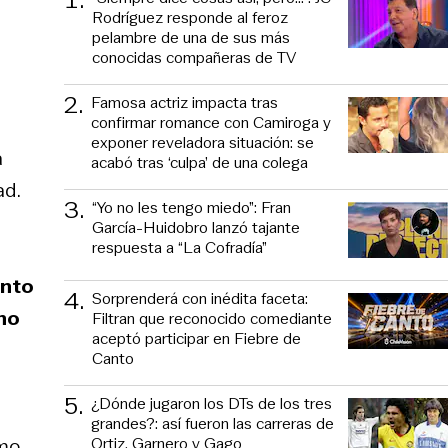
Rodríguez responde al feroz
pelambre de una de sus más
conocidas compañeras de TV
2
.
Famosa actriz impacta tras
confirmar romance con Camiroga y
exponer reveladora situación: se
a
acabó tras ‘culpa’ de una colega
ad.
3
.
“Yo no les tengo miedo”: Fran
García-Huidobro lanzó tajante
respuesta a “La Cofradía”
ento
4
.
Sorprenderá con inédita faceta:
 no
Filtran que reconocido comediante
aceptó participar en Fiebre de
Canto
5
.
¿Dónde jugaron los DTs de los tres
grandes?: así fueron las carreras de
Ortiz, Garnero y Gago
ómo