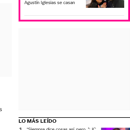
Agustín Iglesias se casan
s
LO MÁS LEÍDO
1
.
“Siempre dice cosas así, pero...”: JC