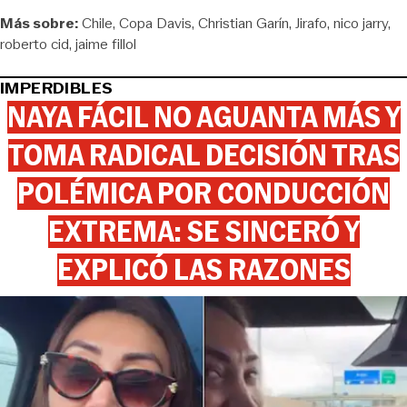
Más sobre:
Chile
Copa Davis
Christian Garín
Jirafo
nico jarry
roberto cid
jaime fillol
IMPERDIBLES
NAYA FÁCIL NO AGUANTA MÁS Y
TOMA RADICAL DECISIÓN TRAS
POLÉMICA POR CONDUCCIÓN
EXTREMA: SE SINCERÓ Y
EXPLICÓ LAS RAZONES