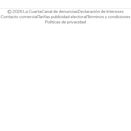
Opens in new window
Ope
© 2026 La Cuarta
Canal de denuncias
Declaración de Intereses
Opens in new window
Opens in new window
Contacto comercial
Tarifas publicidad electoral
Términos y condiciones
Políticas de privacidad