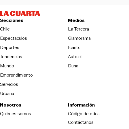
Secciones
Medios
Opens in new wind
Chile
La Tercera
Espectaculos
Glamorama
Opens in new window
Deportes
Icarito
Opens in new window
Tendencias
Auto.cl
Opens in new window
Mundo
Duna
Emprendimiento
Servicios
Urbana
Nosotros
Información
Opens in new
Quiénes somos
Código de etica
Contáctanos