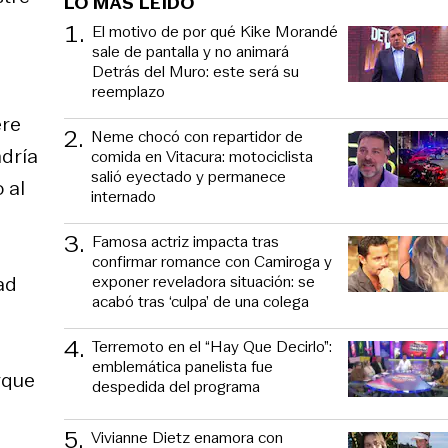
LO MÁS LEÍDO
1
.
El motivo de por qué Kike Morandé
sale de pantalla y no animará
Detrás del Muro: este será su
reemplazo
ere
2
.
Neme chocó con repartidor de
ndría
comida en Vitacura: motociclista
salió eyectado y permanece
 al
internado
3
.
Famosa actriz impacta tras
confirmar romance con Camiroga y
exponer reveladora situación: se
ad
acabó tras ‘culpa’ de una colega
4
.
Terremoto en el “Hay Que Decirlo”:
emblemática panelista fue
rque
despedida del programa
5
.
Vivianne Dietz enamora con