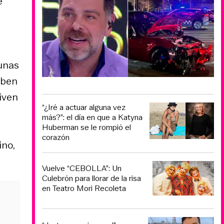
e
gunas
uben
iven
“¿Iré a actuar alguna vez
más?”: el día en que a Katyna
Huberman se le rompió el
corazón
ino,
Vuelve “CEBOLLA”: Un
Culebrón para llorar de la risa
en Teatro Mori Recoleta