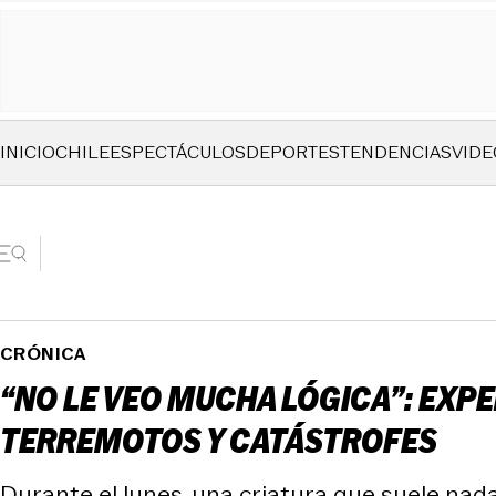
INICIO
CHILE
ESPECTÁCULOS
DEPORTES
TENDENCIAS
VIDE
CRÓNICA
“NO LE VEO MUCHA LÓGICA”: EXP
TERREMOTOS Y CATÁSTROFES
Durante el lunes, una criatura que suele nada