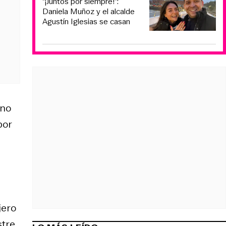
“¡Juntos por siempre!”:
Daniela Muñoz y el alcalde
Agustín Iglesias se casan
 no
por
jero
stre