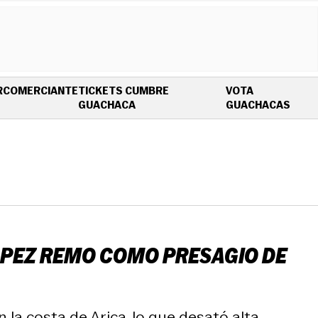
R
COMERCIANTE
TICKETS CUMBRE
VOTA
OPENS IN NEW WINDOW
OPEN
GUACHACA
GUACHACAS
L PEZ REMO COMO PRESAGIO DE
 la costa de Arica, lo que desató alta