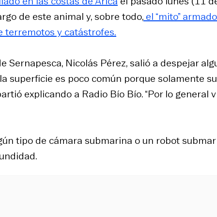
llado en las costas de Arica
el pasado lunes (11 d
largo de este animal y, sobre todo,
el “mito” armado
 terremotos y catástrofes.
de Sernapesca, Nicolás Pérez, salió a despejar al
n la superficie es poco común porque solamente s
rtió explicando a Radio Bío Bío. “Por lo general v
a algún tipo de cámara submarina o un robot submar
fundidad.