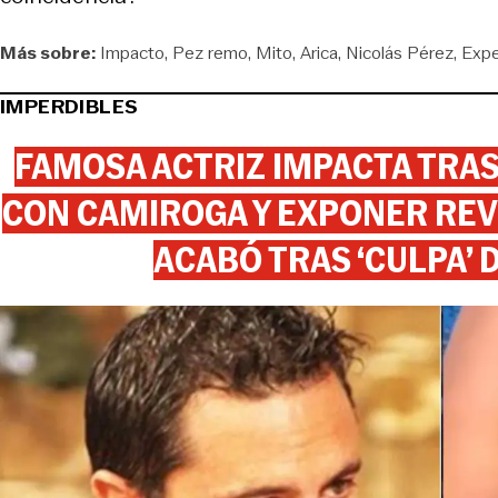
Más sobre:
Impacto
Pez remo
Mito
Arica
Nicolás Pérez
Expe
IMPERDIBLES
FAMOSA ACTRIZ IMPACTA TR
CON CAMIROGA Y EXPONER REV
ACABÓ TRAS ‘CULPA’ 