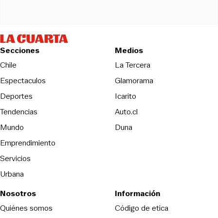
Secciones
Medios
Opens in new wind
Chile
La Tercera
Espectaculos
Glamorama
Opens in new window
Deportes
Icarito
Opens in new window
Tendencias
Auto.cl
Opens in new window
Mundo
Duna
Emprendimiento
Servicios
Urbana
Nosotros
Información
Opens in new
Quiénes somos
Código de etica