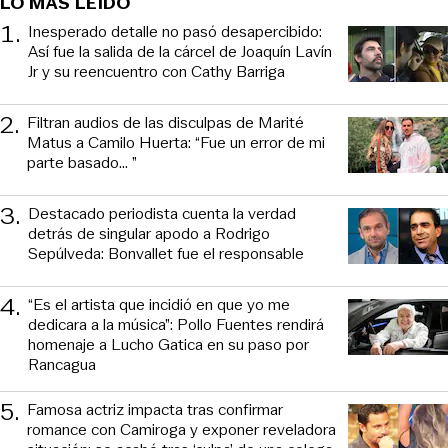
LO MÁS LEÍDO
1
.
Inesperado detalle no pasó desapercibido:
Así fue la salida de la cárcel de Joaquín Lavín
Jr y su reencuentro con Cathy Barriga
2
.
Filtran audios de las disculpas de Marité
Matus a Camilo Huerta: “Fue un error de mi
parte basado... ”
3
.
Destacado periodista cuenta la verdad
detrás de singular apodo a Rodrigo
Sepúlveda: Bonvallet fue el responsable
4
.
“Es el artista que incidió en que yo me
dedicara a la música”: Pollo Fuentes rendirá
homenaje a Lucho Gatica en su paso por
Rancagua
5
.
Famosa actriz impacta tras confirmar
romance con Camiroga y exponer reveladora