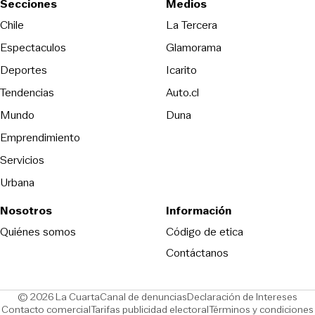
Secciones
Medios
Opens in new wind
Chile
La Tercera
Espectaculos
Glamorama
Opens in new window
Deportes
Icarito
Opens in new window
Tendencias
Auto.cl
Opens in new window
Mundo
Duna
Emprendimiento
Servicios
Urbana
Nosotros
Información
Opens in new
Quiénes somos
Código de etica
Contáctanos
Opens in new window
Ope
© 2026 La Cuarta
Canal de denuncias
Declaración de Intereses
Opens in new window
Opens in new window
Contacto comercial
Tarifas publicidad electoral
Términos y condiciones