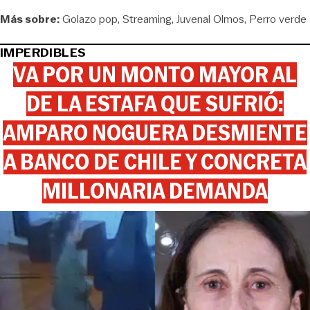
Más sobre:
Golazo pop
Streaming
Juvenal Olmos
Perro verde
IMPERDIBLES
VA POR UN MONTO MAYOR AL
DE LA ESTAFA QUE SUFRIÓ:
AMPARO NOGUERA DESMIENTE
A BANCO DE CHILE Y CONCRETA
MILLONARIA DEMANDA