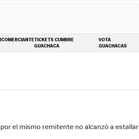
R
COMERCIANTE
TICKETS CUMBRE
VOTA
OPENS IN NEW WINDOW
OPEN
GUACHACA
GUACHACAS
por el mismo remitente no alcanzó a estallar