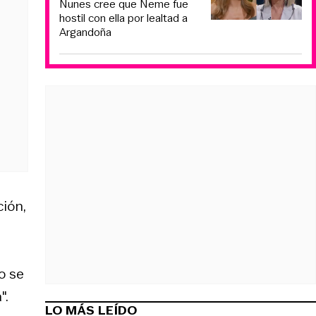
Nunes cree que Neme fue
hostil con ella por lealtad a
Argandoña
ión,
o se
".
LO MÁS LEÍDO