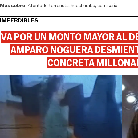
Más sobre:
Atentado terrorista
huechuraba
comisaría
IMPERDIBLES
VA POR UN MONTO MAYOR AL DE
AMPARO NOGUERA DESMIENTE
CONCRETA MILLONA