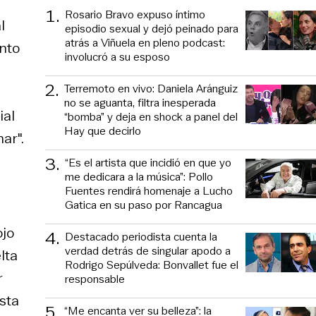
1
.
Rosario Bravo expuso íntimo
l
episodio sexual y dejó peinado para
atrás a Viñuela en pleno podcast:
into
involucró a su esposo
2
.
Terremoto en vivo: Daniela Aránguiz
no se aguanta, filtra inesperada
ial
“bomba” y deja en shock a panel del
Hay que decirlo
ar".
3
.
“Es el artista que incidió en que yo
me dedicara a la música”: Pollo
Fuentes rendirá homenaje a Lucho
Gatica en su paso por Rancagua
ojo
4
.
Destacado periodista cuenta la
verdad detrás de singular apodo a
lta
Rodrigo Sepúlveda: Bonvallet fue el
r
responsable
sta
5
.
“Me encanta ver su belleza”: la