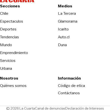
Secciones
Medios
Opens in new wind
Chile
La Tercera
Espectaculos
Glamorama
Opens in new window
Deportes
Icarito
Opens in new window
Tendencias
Auto.cl
Opens in new window
Mundo
Duna
Emprendimiento
Servicios
Urbana
Nosotros
Información
Opens in new
Quiénes somos
Código de etica
Contáctanos
Opens in new window
Ope
© 2026 La Cuarta
Canal de denuncias
Declaración de Intereses