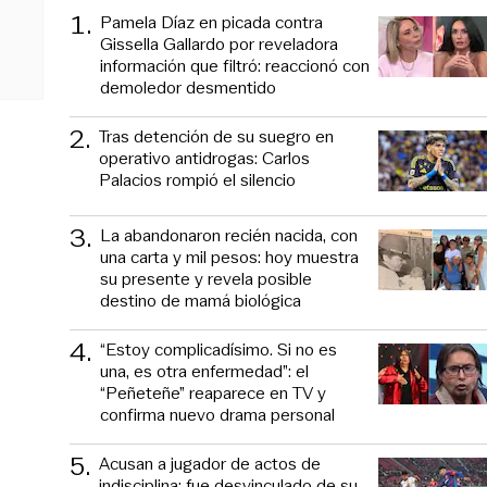
1
.
Pamela Díaz en picada contra
Gissella Gallardo por reveladora
información que filtró: reaccionó con
demoledor desmentido
2
.
Tras detención de su suegro en
operativo antidrogas: Carlos
Palacios rompió el silencio
3
.
La abandonaron recién nacida, con
una carta y mil pesos: hoy muestra
su presente y revela posible
destino de mamá biológica
4
.
“Estoy complicadísimo. Si no es
una, es otra enfermedad”: el
“Peñeteñe” reaparece en TV y
confirma nuevo drama personal
5
.
Acusan a jugador de actos de
indisciplina: fue desvinculado de su