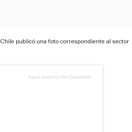
 Chile publicó una foto correspondiente al sector
A post shared by Red Geocientífica de Chile (@redgeochile)