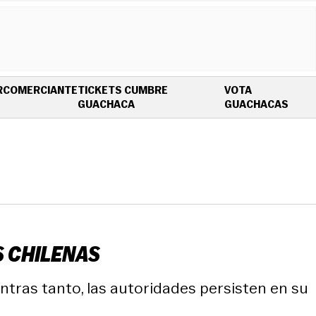
R
COMERCIANTE
TICKETS CUMBRE
VOTA
OPENS IN NEW WINDOW
OPEN
GUACHACA
GUACHACAS
S CHILENAS
ntras tanto, las autoridades persisten en su