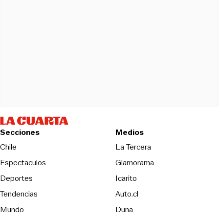
Secciones
Medios
Opens in new wind
Chile
La Tercera
Espectaculos
Glamorama
Opens in new window
Deportes
Icarito
Opens in new window
Tendencias
Auto.cl
Opens in new window
Mundo
Duna