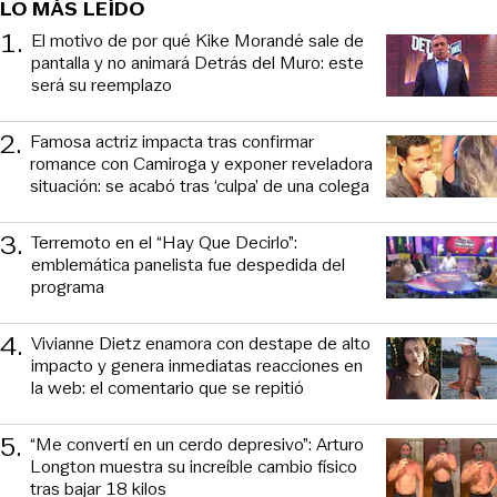
LO MÁS LEÍDO
1
.
El motivo de por qué Kike Morandé sale de
pantalla y no animará Detrás del Muro: este
será su reemplazo
2
.
Famosa actriz impacta tras confirmar
romance con Camiroga y exponer reveladora
situación: se acabó tras ‘culpa’ de una colega
3
.
Terremoto en el “Hay Que Decirlo”:
emblemática panelista fue despedida del
programa
4
.
Vivianne Dietz enamora con destape de alto
impacto y genera inmediatas reacciones en
la web: el comentario que se repitió
5
.
“Me convertí en un cerdo depresivo”: Arturo
Longton muestra su increíble cambio físico
tras bajar 18 kilos