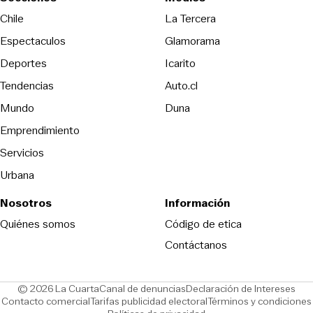
Opens in new wind
Chile
La Tercera
Espectaculos
Glamorama
Opens in new window
Deportes
Icarito
Opens in new window
Tendencias
Auto.cl
Opens in new window
Mundo
Duna
Emprendimiento
Servicios
Urbana
Nosotros
Información
Opens in new
Quiénes somos
Código de etica
Contáctanos
Opens in new window
Ope
© 2026 La Cuarta
Canal de denuncias
Declaración de Intereses
Opens in new window
Opens in new window
Contacto comercial
Tarifas publicidad electoral
Términos y condiciones