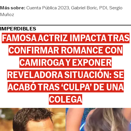
Más sobre:
Cuenta Pública 2023
Gabriel Boric
PDI
Sergio
Muñoz
IMPERDIBLES
FAMOSA ACTRIZ IMPACTA TRAS
CONFIRMAR ROMANCE CON
CAMIROGA Y EXPONER
REVELADORA SITUACIÓN: SE
ACABÓ TRAS ‘CULPA’ DE UNA
COLEGA