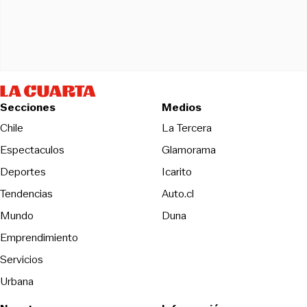
Secciones
Medios
Opens in new wind
Chile
La Tercera
Espectaculos
Glamorama
Opens in new window
Deportes
Icarito
Opens in new window
Tendencias
Auto.cl
Opens in new window
Mundo
Duna
Emprendimiento
Servicios
Urbana