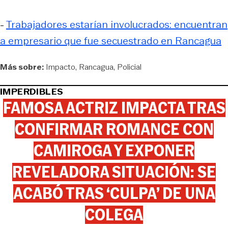
-
Trabajadores estarían involucrados: encuentran
a empresario que fue secuestrado en Rancagua
Más sobre:
Impacto
Rancagua
Policial
IMPERDIBLES
FAMOSA ACTRIZ IMPACTA TRAS
CONFIRMAR ROMANCE CON
CAMIROGA Y EXPONER
REVELADORA SITUACIÓN: SE
ACABÓ TRAS ‘CULPA’ DE UNA
COLEGA