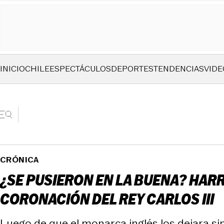
INICIO
CHILE
ESPECTÁCULOS
DEPORTES
TENDENCIAS
VIDE
CRÓNICA
¿SE PUSIERON EN LA BUENA? HARR
CORONACIÓN DEL REY CARLOS III
Luego de que el monarca inglés los dejara si