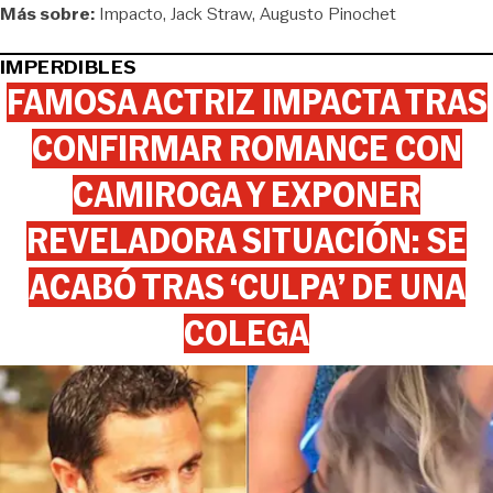
Más sobre:
Impacto
Jack Straw
Augusto Pinochet
IMPERDIBLES
FAMOSA ACTRIZ IMPACTA TRAS
CONFIRMAR ROMANCE CON
CAMIROGA Y EXPONER
REVELADORA SITUACIÓN: SE
ACABÓ TRAS ‘CULPA’ DE UNA
COLEGA