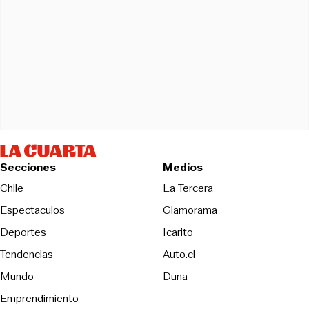
Secciones
Medios
Opens in new wind
Chile
La Tercera
Espectaculos
Glamorama
Opens in new window
Deportes
Icarito
Opens in new window
Tendencias
Auto.cl
Opens in new window
Mundo
Duna
Emprendimiento