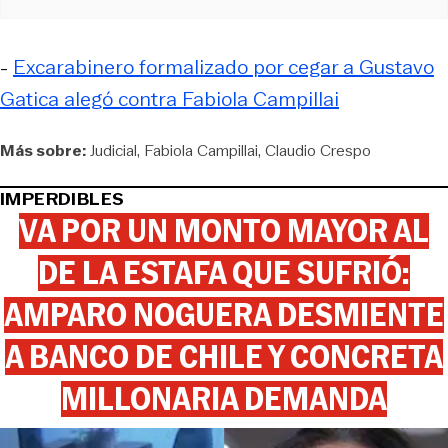
-
Excarabinero formalizado por cegar a Gustavo
Gatica alegó contra Fabiola Campillai
Más sobre:
Judicial
Fabiola Campillai
Claudio Crespo
IMPERDIBLES
VA POR UN MONTO MAYOR AL
DE LA ESTAFA QUE SUFRIÓ:
AMPARO NOGUERA DESMIENTE
A BANCO DE CHILE Y CONCRETA
MILLONARIA DEMANDA