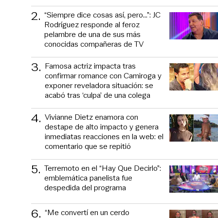
2
.
“Siempre dice cosas así, pero...”: JC
Rodríguez responde al feroz
pelambre de una de sus más
conocidas compañeras de TV
3
.
Famosa actriz impacta tras
confirmar romance con Camiroga y
exponer reveladora situación: se
acabó tras ‘culpa’ de una colega
4
.
Vivianne Dietz enamora con
destape de alto impacto y genera
inmediatas reacciones en la web: el
comentario que se repitió
5
.
Terremoto en el “Hay Que Decirlo”:
emblemática panelista fue
despedida del programa
6
.
“Me convertí en un cerdo