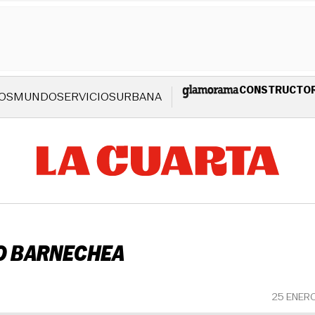
CONSTRUCTO
OS
MUNDO
SERVICIOS
URBANA
LO BARNECHEA
25 ENER