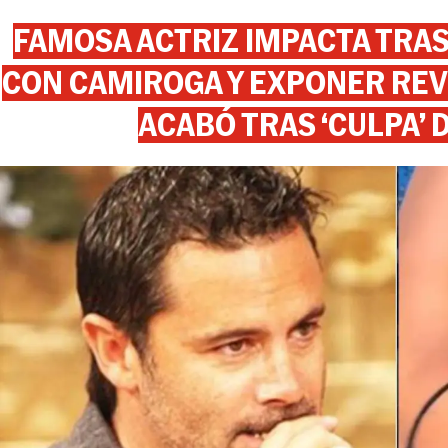
FAMOSA ACTRIZ IMPACTA TR
CON CAMIROGA Y EXPONER REV
ACABÓ TRAS ‘CULPA’ 