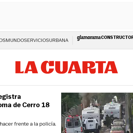
CONSTRUCTO
OS
MUNDO
SERVICIOS
URBANA
egistra
oma de Cerro 18
acer frente a la policía.