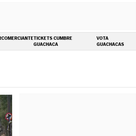
R
COMERCIANTE
TICKETS CUMBRE
VOTA
OPENS IN NEW WINDOW
OPEN
GUACHACA
GUACHACAS