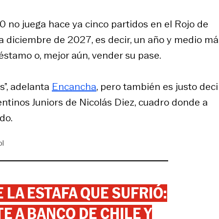
10 no juega hace ya cinco partidos en el Rojo de
ta diciembre de 2027, es decir, un año y medio más
réstamo o, mejor aún, vender su pase.
s”, adelanta
Encancha
, pero también es justo deci
gentinos Juniors de Nicolás Diez, cuadro donde a
do.
ol
 LA ESTAFA QUE SUFRIÓ:
 A BANCO DE CHILE Y