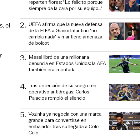
reparten flores: “Lo felicito porque
siempre da la cara por su equipo…”
2
.
UEFA afirma que la nueva defensa
, el
de la FIFA a Gianni Infantino “no
cambia nada” y mantiene amenaza
de boicot
r
3
.
Messi libró de una millonaria
denuncia en Estados Unidos: la AFA
también era imputada
4
.
Tras detención de su suegro en
operativo antidrogas: Carlos
Palacios rompió el silencio
5
.
Vozinha ya negocia con una marca
grande para convertirse en
embajador tras su llegada a Colo
Colo