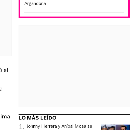
Argandoña
ó el
a
xima
LO MÁS LEÍDO
1
.
Johnny Herrera y Aníbal Mosa se