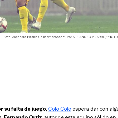
Foto: Alejandro Pizarro Ubilla/Photosport
ALEJANDRO PIZARRO/PHOT
 su falta de juego
,
Colo Colo
espera dar con alg
s.
Fernando Ortiz
, autor de este equipo sólido en 