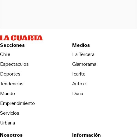
Secciones
Medios
Opens in new wind
Chile
La Tercera
Espectaculos
Glamorama
Opens in new window
Deportes
Icarito
Opens in new window
Tendencias
Auto.cl
Opens in new window
Mundo
Duna
Emprendimiento
Servicios
Urbana
Nosotros
Información