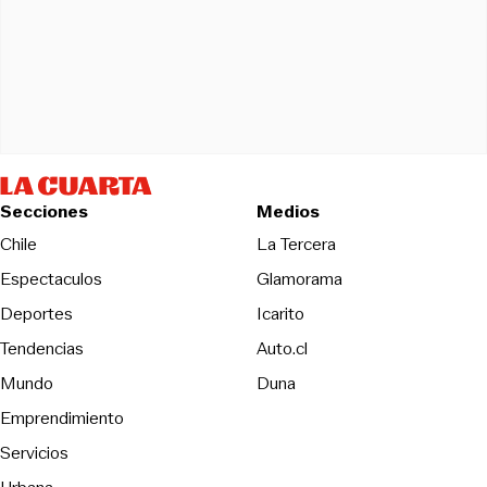
Secciones
Medios
Opens in new wind
Chile
La Tercera
Espectaculos
Glamorama
Opens in new window
Deportes
Icarito
Opens in new window
Tendencias
Auto.cl
Opens in new window
Mundo
Duna
Emprendimiento
Servicios