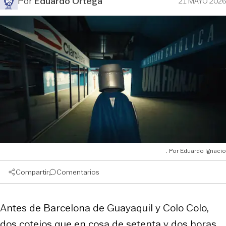
Por
Eduardo Ortega
21 MAYO 2026
Eduardo Ignacio
Compartir
Comentarios
Antes de Barcelona de Guayaquil y Colo Colo,
dos cotejos que en cosa de setenta y dos horas