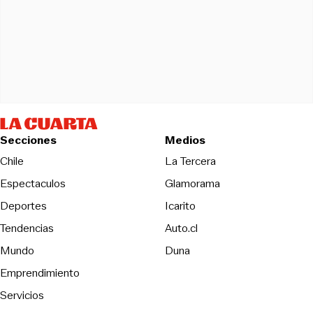
Secciones
Medios
Opens in new wind
Chile
La Tercera
Espectaculos
Glamorama
Opens in new window
Deportes
Icarito
Opens in new window
Tendencias
Auto.cl
Opens in new window
Mundo
Duna
Emprendimiento
Servicios