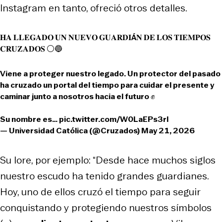
Instagram en tanto, ofreció otros detalles.
𝐇𝐀 𝐋𝐋𝐄𝐆𝐀𝐃𝐎 𝐔𝐍 𝐍𝐔𝐄𝐕𝐎 𝐆𝐔𝐀𝐑𝐃𝐈Á𝐍 𝐃𝐄 𝐋𝐎𝐒 𝐓𝐈𝐄𝐌𝐏𝐎𝐒
𝐂𝐑𝐔𝐙𝐀𝐃𝐎𝐒 ⚪🔵
Viene a proteger nuestro legado. Un protector del pasado
ha cruzado un portal del tiempo para cuidar el presente y
caminar junto a nosotros hacia el futuro ✊
Su nombre es…
pic.twitter.com/W0LaEPs3rI
— Universidad Católica (@Cruzados)
May 21, 2026
Su lore, por ejemplo: “Desde hace muchos siglos
nuestro escudo ha tenido grandes guardianes.
Hoy, uno de ellos cruzó el tiempo para seguir
conquistando y protegiendo nuestros símbolos