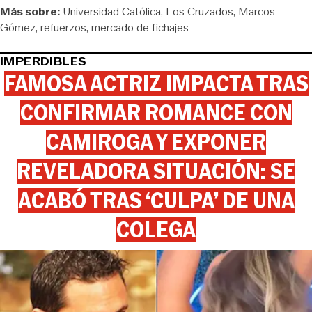
Más sobre:
Universidad Católica
Los Cruzados
Marcos
Gómez
refuerzos
mercado de fichajes
IMPERDIBLES
FAMOSA ACTRIZ IMPACTA TRAS
CONFIRMAR ROMANCE CON
CAMIROGA Y EXPONER
REVELADORA SITUACIÓN: SE
ACABÓ TRAS ‘CULPA’ DE UNA
COLEGA