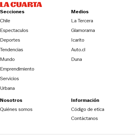
Secciones
Medios
Opens in new wind
Chile
La Tercera
Espectaculos
Glamorama
Opens in new window
Deportes
Icarito
Opens in new window
Tendencias
Auto.cl
Opens in new window
Mundo
Duna
Emprendimiento
Servicios
Urbana
Nosotros
Información
Opens in new
Quiénes somos
Código de etica
Contáctanos