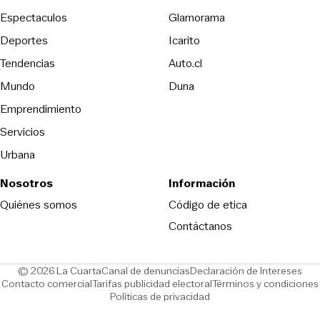
Espectaculos
Glamorama
Opens in new window
Deportes
Icarito
Opens in new window
Tendencias
Auto.cl
Opens in new window
Mundo
Duna
Emprendimiento
Servicios
Urbana
Nosotros
Información
Opens in new
Quiénes somos
Código de etica
Contáctanos
Opens in new window
Ope
© 2026 La Cuarta
Canal de denuncias
Declaración de Intereses
Opens in new window
Opens in new window
Contacto comercial
Tarifas publicidad electoral
Términos y condiciones
Políticas de privacidad