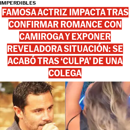
IMPERDIBLES
FAMOSA ACTRIZ IMPACTA TRAS
CONFIRMAR ROMANCE CON
CAMIROGA Y EXPONER
REVELADORA SITUACIÓN: SE
ACABÓ TRAS ‘CULPA’ DE UNA
COLEGA