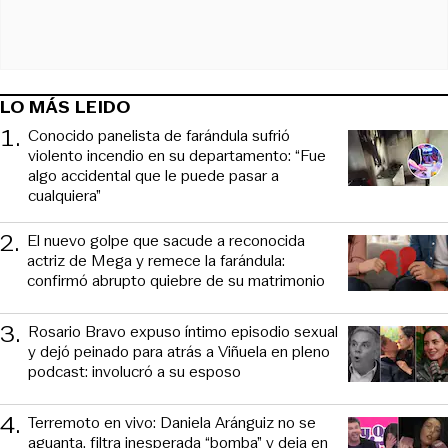
LO MÁS LEIDO
1
.
Conocido panelista de farándula sufrió
violento incendio en su departamento: “Fue
algo accidental que le puede pasar a
cualquiera”
2
.
El nuevo golpe que sacude a reconocida
actriz de Mega y remece la farándula:
confirmó abrupto quiebre de su matrimonio
3
.
Rosario Bravo expuso íntimo episodio sexual
y dejó peinado para atrás a Viñuela en pleno
podcast: involucró a su esposo
4
.
Terremoto en vivo: Daniela Aránguiz no se
aguanta, filtra inesperada “bomba” y deja en