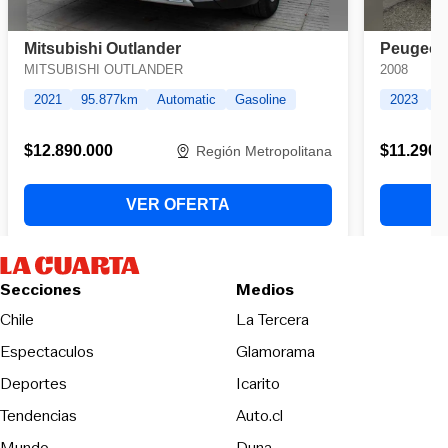
Secciones
Medios
Opens in new wind
Chile
La Tercera
Espectaculos
Glamorama
Opens in new window
Deportes
Icarito
Opens in new window
Tendencias
Auto.cl
Opens in new window
Mundo
Duna