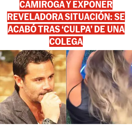
CAMIROGA Y EXPONER
REVELADORA SITUACIÓN: SE
ACABÓ TRAS ‘CULPA’ DE UNA
COLEGA