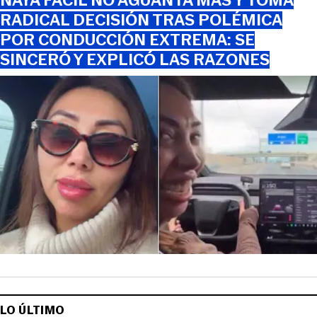
NAYA FÁCIL NO AGUANTA MÁS Y TOMA
RADICAL DECISIÓN TRAS POLÉMICA
POR CONDUCCIÓN EXTREMA: SE
SINCERÓ Y EXPLICÓ LAS RAZONES
LO ÚLTIMO