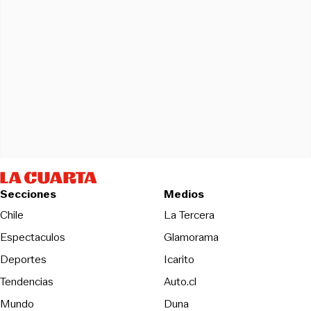
Secciones
Medios
Opens in new wind
Chile
La Tercera
Espectaculos
Glamorama
Opens in new window
Deportes
Icarito
Opens in new window
Tendencias
Auto.cl
Opens in new window
Mundo
Duna