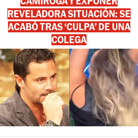
CAMIROGA Y EXPONER
REVELADORA SITUACIÓN: SE
ACABÓ TRAS ‘CULPA’ DE UNA
COLEGA