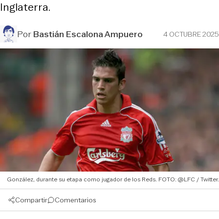
Inglaterra.
Por
Bastián Escalona Ampuero
4 OCTUBRE 2025
González, durante su etapa como jugador de los Reds. FOTO: @LFC / Twitter.
Compartir
Comentarios