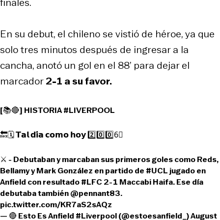
finales.
En su debut, el chileno se vistió de héroe, ya que
solo tres minutos después de ingresar a la
cancha, anotó un gol en el 88’ para dejar el
marcador
2-1 a su favor.
[📚🔴] HISTORIA
#LIVERPOOL
🔙🗓️ 𝗧𝗮𝗹 𝗱𝗶́𝗮 𝗰𝗼𝗺𝗼 𝗵𝗼𝘆 2️⃣0️⃣0️⃣6⃣
⚔️ - Debutaban y marcaban sus primeros goles como Reds,
Bellamy y Mark González en partido de
#UCL
jugado en
Anfield con resultado
#LFC
2-1 Maccabi Haifa. Ese día
debutaba también
@pennant83
.
pic.twitter.com/KR7aS2sAQz
— 🔴 Esto Es Anfield #Liverpool (@estoesanfield_)
August