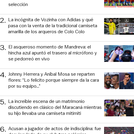
selección
2
.
La incógnita de Vozinha con Adidas y qué
pasa con la venta de la tradicional camiseta
amarilla de los arqueros de Colo Colo
3
.
El asqueroso momento de Mandreva: el
hincha azul apuntó el trasero al micrófono y
se pedorreó en vivo
4
.
Johnny Herrera y Aníbal Mosa se reparten
flores: “Lo felicito porque siempre da la cara
por su equipo…”
5
.
La increíble escena de un matrimonio
discutiendo en clásico del Maracaná mientras
su hijo llevaba una camiseta mitimiti
6
.
Acusan a jugador de actos de indisciplina: fue