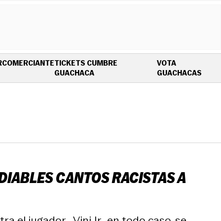
R
COMERCIANTE
TICKETS CUMBRE
VOTA
OPENS IN NEW WINDOW
OPEN
GUACHACA
GUACHACAS
DIABLES CANTOS RACISTAS A
el jugador… Vini Jr., en todo caso, se