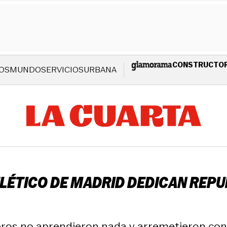
CONSTRUCTO
OS
MUNDO
SERVICIOS
URBANA
TLÉTICO DE MADRID DEDICAN REPU
s no aprendieron nada y arremetieron contra 