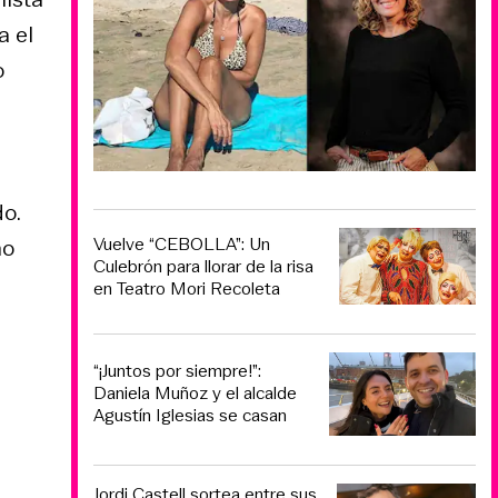
a el
o
o.
Vuelve “CEBOLLA”: Un
no
Culebrón para llorar de la risa
en Teatro Mori Recoleta
“¡Juntos por siempre!”:
Daniela Muñoz y el alcalde
Agustín Iglesias se casan
Jordi Castell sortea entre sus