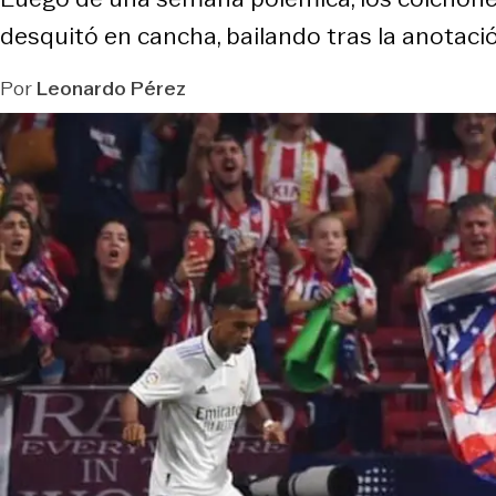
desquitó en cancha, bailando tras la anotac
Por
Leonardo Pérez