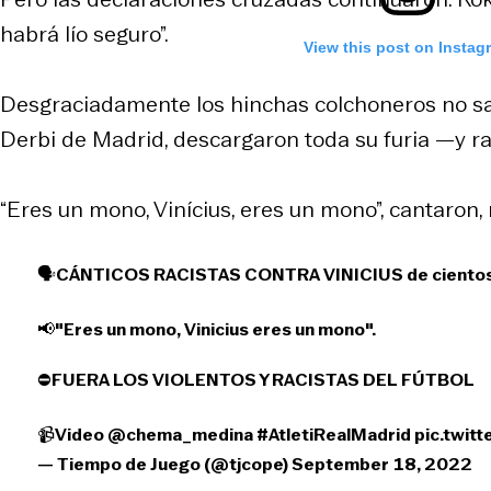
habrá lío seguro”.
View this post on Instag
Desgraciadamente los hinchas colchoneros no sac
Derbi de Madrid, descargaron toda su furia —y ra
“Eres un mono, Vinícius, eres un mono”, cantaron
🗣️CÁNTICOS RACISTAS CONTRA VINICIUS de cientos 
📢"Eres un mono, Vinicius eres un mono".
⛔️FUERA LOS VIOLENTOS Y RACISTAS DEL FÚTBOL
📹Video
@chema_medina
#AtletiRealMadrid
pic.twit
— Tiempo de Juego (@tjcope)
September 18, 2022