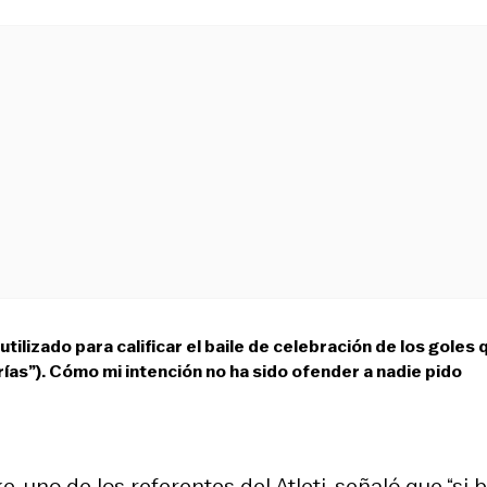
tilizado para calificar el baile de celebración de los goles 
ías”). Cómo mi intención no ha sido ofender a nadie pido
uno de los referentes del Atleti, señaló que “si ba