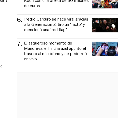
Rodri con una oferta de 50 millones
de euros
6
.
Pedro Carcuro se hace viral gracias
a la Generación Z: tiró un “facto” y
mencionó una “red flag”
7
.
El asqueroso momento de
Mandreva: el hincha azul apuntó el
trasero al micrófono y se pedorreó
en vivo
: