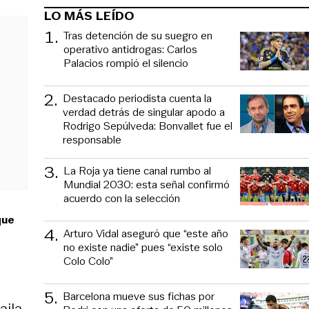
LO MÁS LEÍDO
1
.
Tras detención de su suegro en
operativo antidrogas: Carlos
Palacios rompió el silencio
2
.
Destacado periodista cuenta la
verdad detrás de singular apodo a
Rodrigo Sepúlveda: Bonvallet fue el
responsable
3
.
La Roja ya tiene canal rumbo al
Mundial 2030: esta señal confirmó
acuerdo con la selección
que
4
.
Arturo Vidal aseguró que “este año
no existe nadie” pues “existe solo
Colo Colo”
5
.
Barcelona mueve sus fichas por
ila,