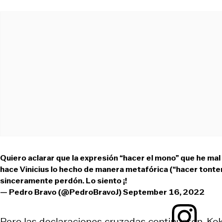
Quiero aclarar que la expresión “hacer el mono” que he mal u
hace Vinicius lo hecho de manera metafórica (“hacer tonter
sinceramente perdón. Lo siento ¡!
— Pedro Bravo (@PedroBravoJ)
September 16, 2022
Pero las declaraciones cruzadas continuaron. Koke, 