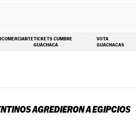
R
COMERCIANTE
TICKETS CUMBRE
VOTA
OPENS IN NEW WINDOW
OPEN
GUACHACA
GUACHACAS
ENTINOS AGREDIERON A EGIPCIOS