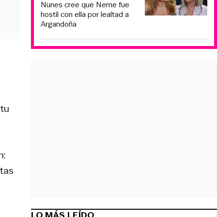
Nunes cree que Neme fue
hostil con ella por lealtad a
Argandoña
 tu
n:
stas
LO MÁS LEÍDO