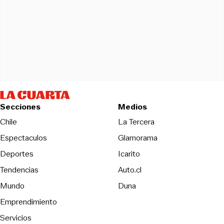
Secciones
Medios
Opens in new wind
Chile
La Tercera
Espectaculos
Glamorama
Opens in new window
Deportes
Icarito
Opens in new window
Tendencias
Auto.cl
Opens in new window
Mundo
Duna
Emprendimiento
Servicios