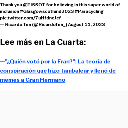
Thank you
@TISSOT
for believing in this super world of
inclusion
#Glasgowscotland2023
#Paracycling
pic.twitter.com/7uHfdncJcf
— Ricardo Ten (@RicardoTen_)
August 11, 2023
Lee más en La Cuarta:
—”¿Quién votó por la Fran?”: La teoría de
conspiración que hizo tambalear y llenó de
memes a Gran Hermano