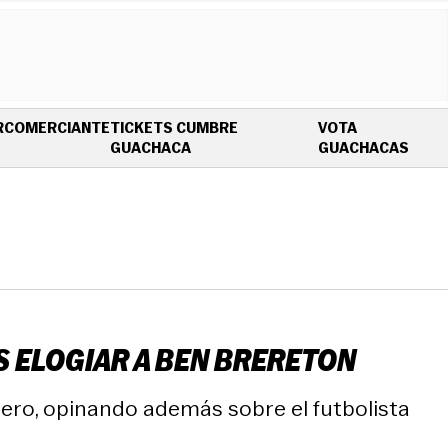
R
COMERCIANTE
TICKETS CUMBRE
VOTA
OPENS IN NEW WINDOW
OPEN
GUACHACA
GUACHACAS
S ELOGIAR A BEN BRERETON
njero, opinando además sobre el futbolista