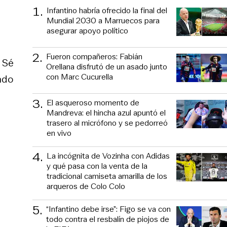
1
.
Infantino habría ofrecido la final del
Mundial 2030 a Marruecos para
asegurar apoyo político
2
.
Fueron compañeros: Fabián
 Sé
Orellana disfrutó de un asado junto
con Marc Cucurella
ndo
3
.
El asqueroso momento de
Mandreva: el hincha azul apuntó el
trasero al micrófono y se pedorreó
en vivo
4
.
La incógnita de Vozinha con Adidas
y qué pasa con la venta de la
tradicional camiseta amarilla de los
arqueros de Colo Colo
5
.
“Infantino debe irse”: Figo se va con
todo contra el resbalín de piojos de