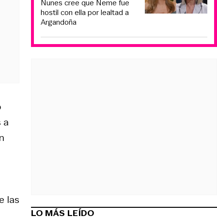
Nunes cree que Neme fue
hostil con ella por lealtad a
Argandoña
o
 a
n
e las
LO MÁS LEÍDO