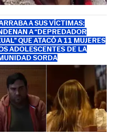
RRABA A SUS VÍCTIMAS:
NDENAN A “DEPREDADOR
UAL” QUE ATACÓ A 11 MUJERES
OS ADOLESCENTES DE LA
MUNIDAD SORDA