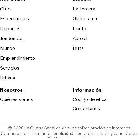
Opens in new wind
Chile
La Tercera
Espectaculos
Glamorama
Opens in new window
Deportes
Icarito
Opens in new window
Tendencias
Auto.cl
Opens in new window
Mundo
Duna
Emprendimiento
Servicios
Urbana
Nosotros
Información
Opens in new
Quiénes somos
Código de etica
Contáctanos
Opens in new window
Ope
© 2026 La Cuarta
Canal de denuncias
Declaración de Intereses
Opens in new window
Opens in new window
Contacto comercial
Tarifas publicidad electoral
Términos y condiciones