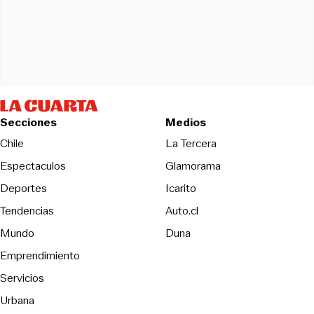
Secciones
Medios
Opens in new wind
Chile
La Tercera
Espectaculos
Glamorama
Opens in new window
Deportes
Icarito
Opens in new window
Tendencias
Auto.cl
Opens in new window
Mundo
Duna
Emprendimiento
Servicios
Urbana