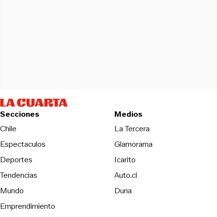
Secciones
Medios
Opens in new wind
Chile
La Tercera
Espectaculos
Glamorama
Opens in new window
Deportes
Icarito
Opens in new window
Tendencias
Auto.cl
Opens in new window
Mundo
Duna
Emprendimiento