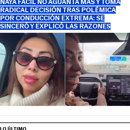
NAYA FÁCIL NO AGUANTA MÁS Y TOMA
RADICAL DECISIÓN TRAS POLÉMICA
POR CONDUCCIÓN EXTREMA: SE
SINCERÓ Y EXPLICÓ LAS RAZONES
LO ÚLTIMO