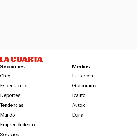
Secciones
Medios
Opens in new wind
Chile
La Tercera
Espectaculos
Glamorama
Opens in new window
Deportes
Icarito
Opens in new window
Tendencias
Auto.cl
Opens in new window
Mundo
Duna
Emprendimiento
Servicios