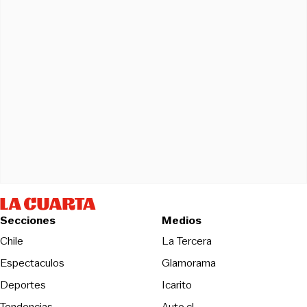
Secciones
Medios
Opens in new wind
Chile
La Tercera
Espectaculos
Glamorama
Opens in new window
Deportes
Icarito
Opens in new window
Tendencias
Auto.cl