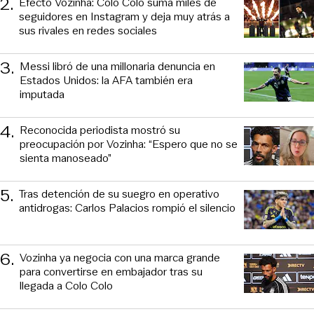
2
.
Efecto Vozinha: Colo Colo suma miles de
seguidores en Instagram y deja muy atrás a
sus rivales en redes sociales
3
.
Messi libró de una millonaria denuncia en
Estados Unidos: la AFA también era
imputada
4
.
Reconocida periodista mostró su
preocupación por Vozinha: “Espero que no se
sienta manoseado”
5
.
Tras detención de su suegro en operativo
antidrogas: Carlos Palacios rompió el silencio
6
.
Vozinha ya negocia con una marca grande
para convertirse en embajador tras su
llegada a Colo Colo