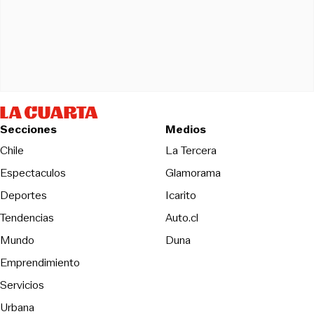
Secciones
Medios
Opens in new wind
Chile
La Tercera
Espectaculos
Glamorama
Opens in new window
Deportes
Icarito
Opens in new window
Tendencias
Auto.cl
Opens in new window
Mundo
Duna
Emprendimiento
Servicios
Urbana