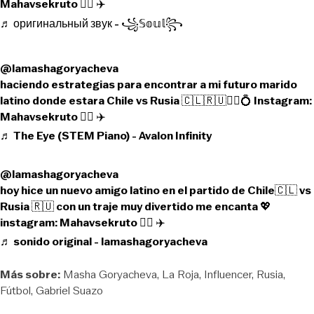
Mahavsekruto 🏄‍♀️ ✈️
♬ оригинальный звук - ꧁𝕊𝕠𝕦𝕝꧂
@lamashagoryacheva
haciendo estrategias para encontrar a mi futuro marido
latino donde estara Chile vs Rusia 🇨🇱🇷🇺👰‍♂️💍 Instagram:
Mahavsekruto 🏄‍♀️ ✈️
♬ The Eye (STEM Piano) - Avalon Infinity
@lamashagoryacheva
hoy hice un nuevo amigo latino en el partido de Chile🇨🇱 vs
Rusia 🇷🇺 con un traje muy divertido me encanta 💖
instagram: Mahavsekruto 🏄‍♀️ ✈️
♬ sonido original - lamashagoryacheva
Más sobre:
Masha Goryacheva
La Roja
Influencer
Rusia
Fútbol
Gabriel Suazo