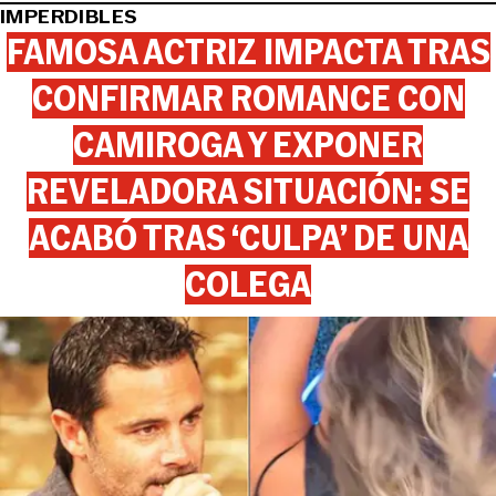
IMPERDIBLES
FAMOSA ACTRIZ IMPACTA TRAS
CONFIRMAR ROMANCE CON
CAMIROGA Y EXPONER
REVELADORA SITUACIÓN: SE
ACABÓ TRAS ‘CULPA’ DE UNA
COLEGA