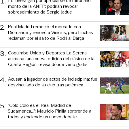
1
.
Lo investigan por apropiarse de millonario
monto de la ANFP: podrían revocar
sobreseimiento de Sergio Jadue
2
.
Real Madrid remeció el mercado con
Diomande y renovó a Vinicius, pero hinchas
reclaman por el salto de Rodri al Barça
3
.
Coquimbo Unido y Deportes La Serena
animarán una nueva edición del clásico de la
Cuarta Región: revisa dónde verlo gratis
4
.
Acusan a jugador de actos de indisciplina: fue
desvinculado de su club tras polémica
5
.
“Colo Colo es el Real Madrid de
Sudamérica…”: Mauricio Pinilla sorprende a
todos y enciende un nuevo debate