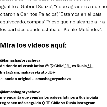
igualito a Gabriel Suazo”, “Y que agradezca que no
citaron a Carlitos Palacios”, “Estamos en el país
equivocado, compas”, “Y eso que no alcanzó a ir a
los partidos donde estaba el ‘Kalule’ Meléndez”.
Mira los videos aquí:
@lamashagoryacheva
de donde mi crush latino 😳 🌎 Chile🇨🇱 vs Rusia🇷🇺
Instagram: mahavsekruto 🏄‍♀️✈️
♬ sonido original - lamashagoryacheva
@lamashagoryacheva
me encanta que vengan los países latinos a Rusia ojalá
regresen más seguido 💍👰‍♂️ Chile vs Rusia instagram