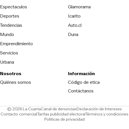
Espectaculos
Glamorama
Opens in new window
Deportes
Icarito
Opens in new window
Tendencias
Auto.cl
Opens in new window
Mundo
Duna
Emprendimiento
Servicios
Urbana
Nosotros
Información
Opens in new
Quiénes somos
Código de etica
Contáctanos
Opens in new window
Ope
© 2026 La Cuarta
Canal de denuncias
Declaración de Intereses
Opens in new window
Opens in new window
Contacto comercial
Tarifas publicidad electoral
Términos y condiciones
Políticas de privacidad