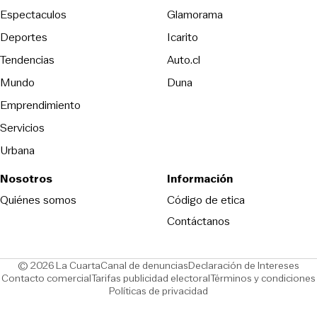
Espectaculos
Glamorama
Opens in new window
Deportes
Icarito
Opens in new window
Tendencias
Auto.cl
Opens in new window
Mundo
Duna
Emprendimiento
Servicios
Urbana
Nosotros
Información
Opens in new
Quiénes somos
Código de etica
Contáctanos
Opens in new window
Ope
© 2026 La Cuarta
Canal de denuncias
Declaración de Intereses
Opens in new window
Opens in new window
Contacto comercial
Tarifas publicidad electoral
Términos y condiciones
Políticas de privacidad