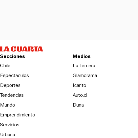
Secciones
Medios
Opens in new wind
Chile
La Tercera
Espectaculos
Glamorama
Opens in new window
Deportes
Icarito
Opens in new window
Tendencias
Auto.cl
Opens in new window
Mundo
Duna
Emprendimiento
Servicios
Urbana