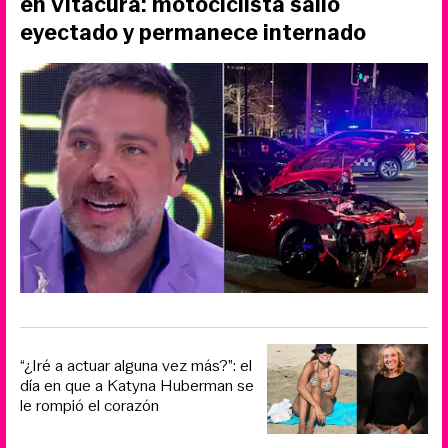
en Vitacura: motociclista salió
eyectado y permanece internado
“¿Iré a actuar alguna vez más?”: el
día en que a Katyna Huberman se
le rompió el corazón